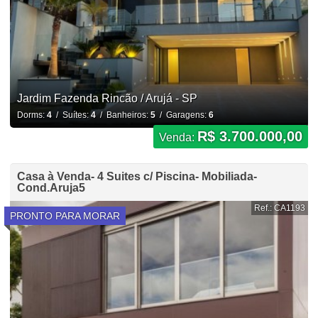
Jardim Fazenda Rincão / Arujá - SP
Dorms:
4
/ Suítes:
4
/ Banheiros:
5
/ Garagens:
6
R$ 3.700.000,00
Venda:
Casa à Venda- 4 Suites c/ Piscina- Mobiliada-
Cond.Aruja5
Ref.: CA1193
PRONTO PARA MORAR