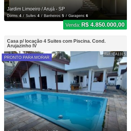
Jardim Limoeiro / Arujá - SP
Dorms:
4
/ Suítes:
4
/ Banheiros:
5
/ Garagens:
6
R$ 4.850.000,00
Venda:
Casa p/ locação 4 Suites com Piscina. Cond.
Arujazinho IV
Ref.: CA1315
PRONTO PARA MORAR