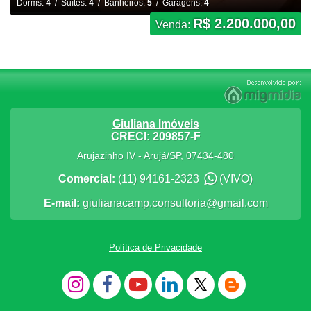
Dorms:
4
/ Suítes:
4
/ Banheiros:
5
/ Garagens:
4
R$ 2.200.000,00
Venda:
Giuliana Imóveis
CRECI: 209857-F
Arujazinho IV
-
Arujá
/
SP
,
07434-480
Comercial:
(11) 94161-2323
(VIVO)
E-mail:
giulianacamp.consultoria@gmail.com
Política de Privacidade