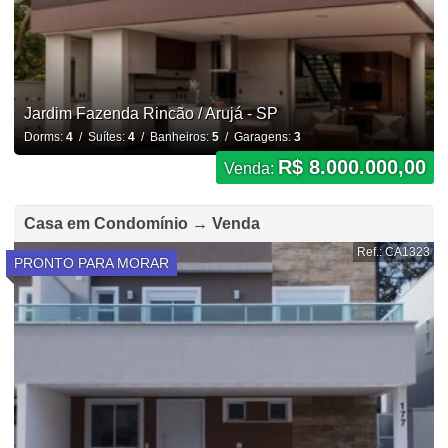
Jardim Fazenda Rincão / Arujá - SP
Dorms:
4
/ Suítes:
4
/ Banheiros:
5
/ Garagens:
3
R$ 8.000.000,00
Venda:
Casa em Condomínio → Venda
Ref.: CA1323
PRONTO PARA MORAR