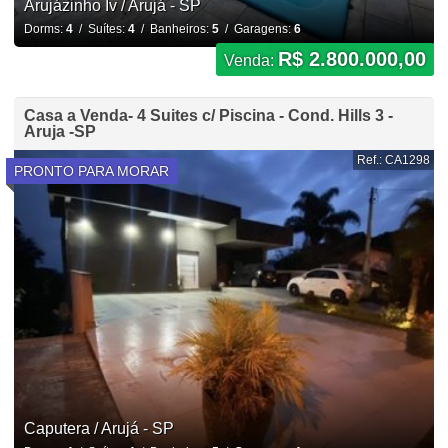
Arujázinho Iv / Arujá - SP
Dorms:
4
/ Suítes:
4
/ Banheiros:
5
/ Garagens:
6
R$ 2.800.000,00
Venda:
Casa a Venda- 4 Suites c/ Piscina - Cond. Hills 3 -
Aruja -SP
Ref.: CA1298
PRONTO PARA MORAR
Caputera / Arujá - SP