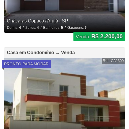
Chácaras Copaco / Arujá - SP
Dorms:
4
/ Suítes:
4
/ Banheiros:
5
/ Garagens:
6
R$ 2.200,00
Venda:
Casa em Condomínio → Venda
Ref.: CA1309
PRONTO PARA MORAR