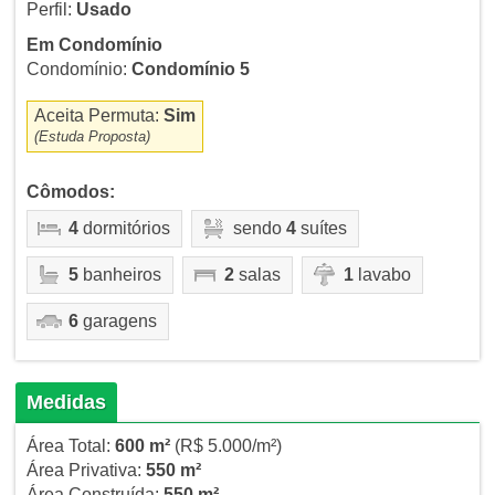
Perfil:
Usado
Em Condomínio
Condomínio:
Condomínio 5
Aceita Permuta:
Sim
(Estuda Proposta)
Cômodos:
4
dormitórios
sendo
4
suítes
5
banheiros
2
salas
1
lavabo
6
garagens
Medidas
Área Total:
600 m²
(R$ 5.000/m²)
Área Privativa:
550 m²
Área Construída:
550 m²