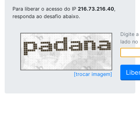
Para liberar o acesso
do IP
216.73.216.40
,
responda ao desafio abaixo.
Digite 
lado no
[trocar imagem]