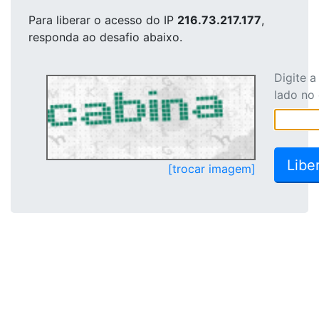
Para liberar o acesso
do IP
216.73.217.177
,
responda ao desafio abaixo.
Digite 
lado no
[trocar imagem]