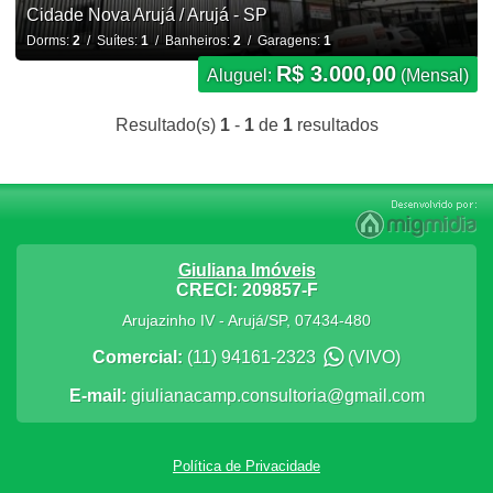
Cidade Nova Arujá / Arujá - SP
Dorms:
2
/ Suítes:
1
/ Banheiros:
2
/ Garagens:
1
R$ 3.000,00
Aluguel:
(Mensal)
Resultado(s)
1
-
1
de
1
resultados
Giuliana Imóveis
CRECI: 209857-F
Arujazinho IV
-
Arujá
/
SP
,
07434-480
Comercial:
(11) 94161-2323
(VIVO)
E-mail:
giulianacamp.consultoria@gmail.com
Política de Privacidade