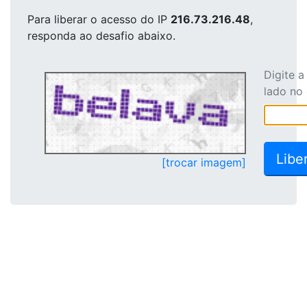
Para liberar o acesso
do IP
216.73.216.48
,
responda ao desafio abaixo.
Digite 
lado no
[trocar imagem]