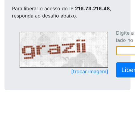
Para liberar o acesso
do IP
216.73.216.48
,
responda ao desafio abaixo.
Digite 
lado no
[trocar imagem]