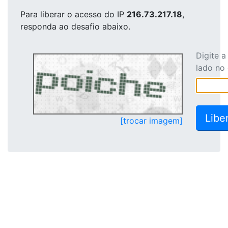
Para liberar o acesso
do IP
216.73.217.18
,
responda ao desafio abaixo.
Digite 
lado no
[trocar imagem]