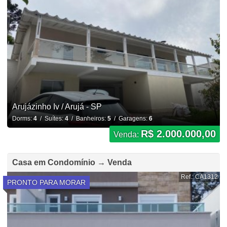
Arujázinho Iv / Arujá - SP
Dorms:
4
/ Suítes:
4
/ Banheiros:
5
/ Garagens:
6
R$ 2.000.000,00
Venda:
Casa em Condomínio → Venda
Ref.: CA1312
PRONTO PARA MORAR