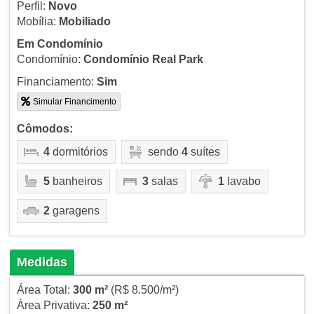
Perfil:
Novo
Mobília:
Mobiliado
Em Condomínio
Condomínio:
Condomínio Real Park
Financiamento:
Sim
Simular Financimento
Cômodos:
4
dormitórios
sendo
4
suítes
5
banheiros
3
salas
1
lavabo
2
garagens
Medidas
Área Total:
300 m²
(R$ 8.500/m²)
Área Privativa:
250 m²