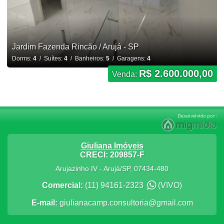
Jardim Fazenda Rincão / Arujá - SP
Dorms:
4
/ Suítes:
4
/ Banheiros:
5
/ Garagens:
4
R$ 2.600.000,00
Venda:
Giuliana Imóveis
CRECI: 209857-F
Arujazinho IV
-
Arujá
/
SP
,
07434-480
Comercial:
(11) 94161-2323
(VIVO)
E-mail:
giulianacamp.consultoria@gmail.com