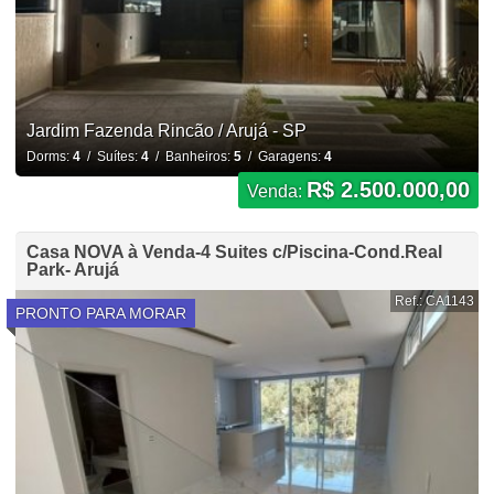
Jardim Fazenda Rincão / Arujá - SP
Dorms:
4
/ Suítes:
4
/ Banheiros:
5
/ Garagens:
4
R$ 2.500.000,00
Venda:
Casa NOVA à Venda-4 Suites c/Piscina-Cond.Real
Park- Arujá
Ref.: CA1143
PRONTO PARA MORAR