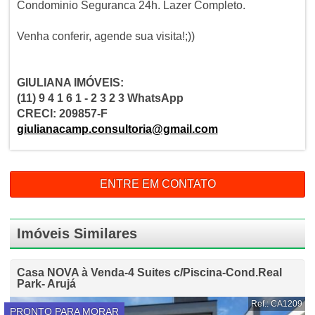
Condominio Seguranca 24h. Lazer Completo.
Venha conferir, agende sua visita!;))
GIULIANA IMÓVEIS:
(11) 9 4 1 6 1 - 2 3 2 3 WhatsApp
CRECI: 209857-F
giulianacamp.consultoria@gmail.com
ENTRE EM CONTATO
Imóveis Similares
Casa NOVA à Venda-4 Suites c/Piscina-Cond.Real
Park- Arujá
Ref.: CA1209
PRONTO PARA MORAR