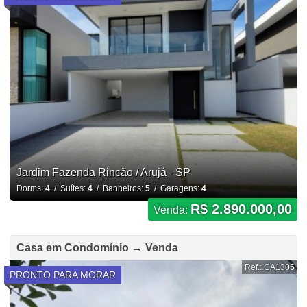
Jardim Fazenda Rincão / Arujá - SP
Dorms:
4
/ Suítes:
4
/ Banheiros:
5
/ Garagens:
4
R$ 2.890.000,00
Venda:
Casa em Condomínio → Venda
Ref.: CA1305
PRONTO PARA MORAR