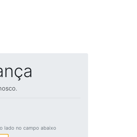
ança
nosco.
ao lado no campo abaixo