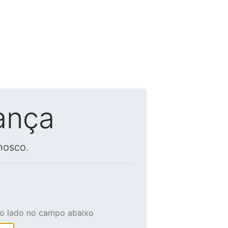
ança
nosco.
ao lado no campo abaixo