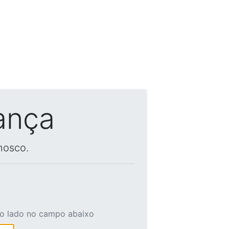
ança
nosco.
ao lado no campo abaixo