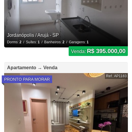
Jordanópolis / Arujá - SP
Dorms:
2
/ Suítes:
1
/ Banheiros:
2
/ Garagens:
1
R$ 395.000,00
Venda:
Apartamento → Venda
Ref.: AP1183
PRONTO PARA MORAR