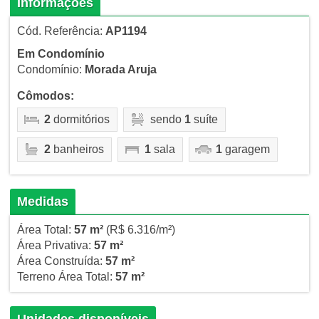
Informações
Cód. Referência:
AP1194
Em Condomínio
Condomínio:
Morada Aruja
Cômodos:
2
dormitórios
sendo
1
suíte
2
banheiros
1
sala
1
garagem
Medidas
Área Total:
57 m²
(R$ 6.316/m²)
Área Privativa:
57 m²
Área Construída:
57 m²
Terreno Área Total:
57 m²
Unidades disponíveis