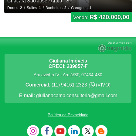
Chácara São José / Arujá - SP
Dorms:
2
/ Suítes:
1
/ Banheiros:
2
/ Garagens:
1
R$ 420.000,00
Venda:
Giuliana Imóveis
CRECI: 209857-F
Arujazinho IV
-
Arujá
/
SP
,
07434-480
Comercial:
(11) 94161-2323
(VIVO)
E-mail:
giulianacamp.consultoria@gmail.com
Política de Privacidade