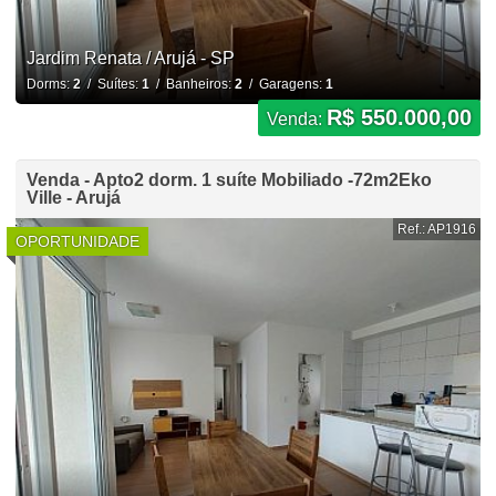
Jardim Renata / Arujá - SP
Dorms:
2
/ Suítes:
1
/ Banheiros:
2
/ Garagens:
1
R$ 550.000,00
Venda:
Venda - Apto2 dorm. 1 suíte Mobiliado -72m2Eko
Ville - Arujá
Ref.: AP1916
OPORTUNIDADE