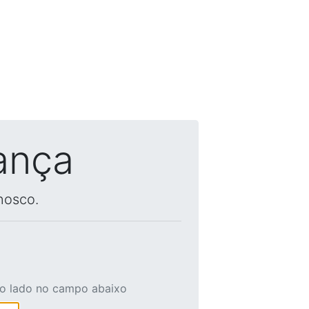
ança
nosco.
ao lado no campo abaixo