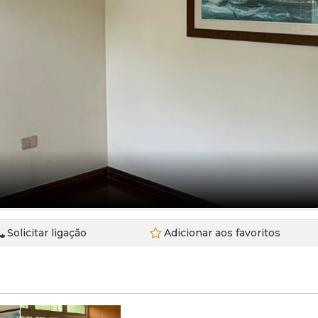
Sala Comercial (5)
Sala Comercial (14)
Condominio Aruj
Terreno (11)
Salão (1)
Condomínio Cho
Terreno em Condomínio (23)
Condomínio Cos
Condomínio Del
Condominio De
Condominio Dol
Condomínio Ec
Condomínio Esp
Condominio Har
Condomínio Hills 
Condomínio Hills 
Condomínio Hor
Condomínio Lag
Solicitar ligação
Adicionar aos favoritos
Condominio Mont
Condominio Par
Condomínio Pro
Condomínio Rea