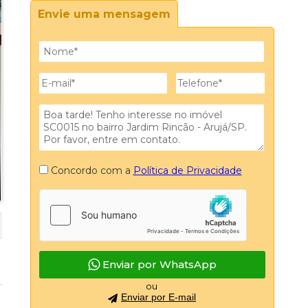
azinho III (19)
Envie uma mensagem
ice Residence Club (1)
ta Verde Tabatinga (1)
apar 1 (3)
seo Tatuape (1)
ce Vita (3)
opark (4)
aço e Vida Ipoema 2 (1)
y (1)
I e II (2)
Concordo com a
Política de Privacidade
III (13)
izontes (3)
oainha (1)
 Clair (1)
que Santa Lucia (1)
Enviar por WhatsApp
missão II (4)
ou
l Park (39)
Enviar por E-mail