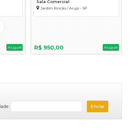
Sala Comercial
S
Jardim Rincão / Arujá - SP
R$ 950,00
R
Aluguel
Aluguel
dade: