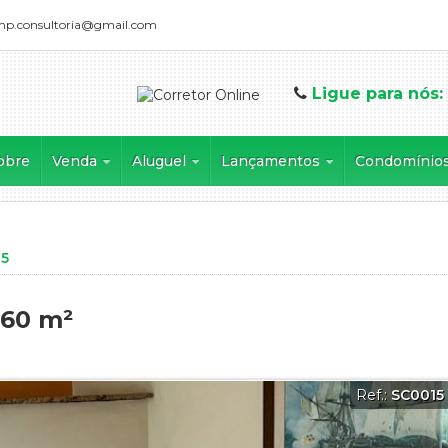
mp.consultoria@gmail.com
Ligue para nós:
obre
Venda
Aluguel
Lançamentos
Condomínio
Apartamento (53)
Apartamento (11)
Apartamento (1)
Boulevard Verd
Apartamento Alto Padrão (1)
Apartamento Alto Padrão (2)
Casa em Condomínio (1)
Condomínio Resi
Área (4)
Casa (8)
Condomínio 5 (
15
Casa (26)
Casa Alto Padrão (2)
Condomínio Al
Casa Alto Padrão (24)
Casa em Condomínio (22)
Condomínio Aru
,60 m²
Casa em Condomínio (113)
Flat (12)
Condominio Arua
Chácara (3)
Galpão (15)
Condominio Aru
Cobertura (1)
Imóvel Comercial (4)
Condomínio Aru
Ref.:
SC0015
Flat (10)
Kitnet (3)
Condomínio Arujá 
Galpão (3)
Loja (1)
Condominio Aruja