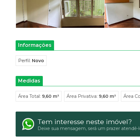
Informações
Perfil:
Novo
Medidas
Área Total:
9,60 m²
Área Privativa:
9,60 m²
Área Co
Tem interesse neste imóvel?
Deixe sua mensagem, será um prazer atendê-l