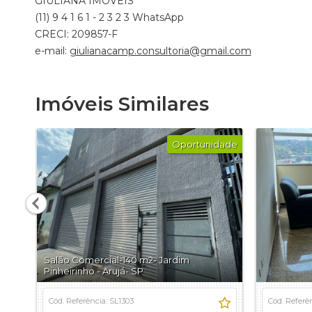
GIULIANA IMÓVEIS
(11) 9 4 1 6 1 - 2 3 2 3 WhatsApp
CRECI: 209857-F
e-mail:
giulianacamp.consultoria@gmail.com
Imóveis Similares
Oportunidade
Salão Comercial-140 m2- Jardim
Pinheirinho - Arujá- SP
Cód. Referência: SL1303
Cód. Referê