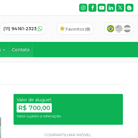
(11) 94161-2323
Favoritos (
0
)
s
Contato
es Lagos (4)
dencial Sunville (4)
26)
pes de Guararema (3)
a (5)
Valor de aluguel:
 Brisa (1)
R$ 700,00
a Brisa (4)
Valor sujeito a alteração
a Lagos (2)
Hills I e II (6)
 Ville II (1)
COMPARTILHAR IMÓVEL: