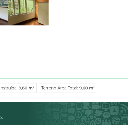
Condomínio Res
Condomínio Resi
Condomínio Resi
Condomínio Resi
Condominio Resi
Condominio Ver
Condomínio Ver
Condominio Vila
Condominio Vill
Convívio Reside
Edifício Água Ma
Edificio Amarilli
nstruída:
9,60 m²
Terreno Área Total:
9,60 m²
Edifício Charlot
Edifício Châtea
Edificio Original
Jm 600 (6)
o.
Mont Clair (1)
Morada Aruja (