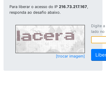
Para liberar o acesso
do IP
216.73.217.167
,
responda ao desafio abaixo.
Digite 
lado no
[trocar imagem]