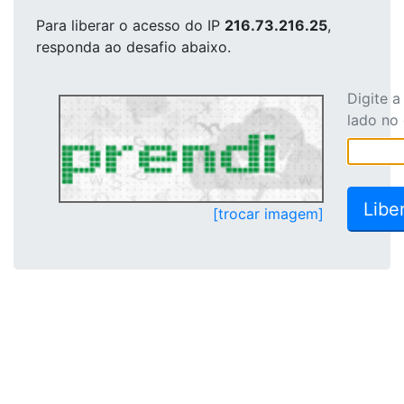
Para liberar o acesso
do IP
216.73.216.25
,
responda ao desafio abaixo.
Digite 
lado no
[trocar imagem]