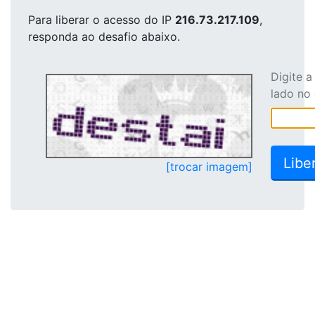
Para liberar o acesso
do IP
216.73.217.109
,
responda ao desafio abaixo.
Digite 
lado no
[trocar imagem]