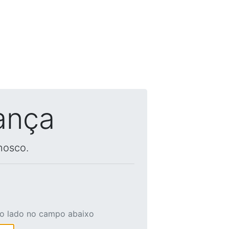
ança
nosco.
ao lado no campo abaixo