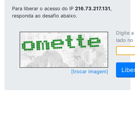
Para liberar o acesso
do IP
216.73.217.131
,
responda ao desafio abaixo.
Digite 
lado no
[trocar imagem]