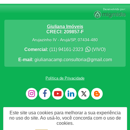
Giuliana Imóveis
CRECI: 209857-F
Arujazinho IV
-
Arujá
/
SP
,
07434-480
Comercial:
(11) 94161-2323
(VIVO)
E-mail:
giulianacamp.consultoria@gmail.com
Política de Privacidade
Este site usa cookies para melhorar a sua experiência
no uso do site. Ao usá-lo, você concorda com o uso de
cookies.
Me Chame no WhatsApp