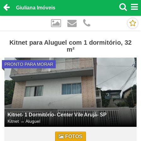
Giuliana Imóveis
Kitnet para Aluguel com 1 dormitório, 32
m²
PRONTO PARA MORAR
Kitnet- 1 Dormitório- Center Vile Arujá- SP
Kitnet
→
Aluguel
FOTOS