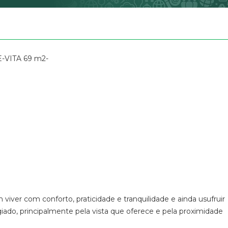
Neo Life (22)
Piazza Navona 
Real Park Reserv
Residencial Fatt
E-VITA 69 m2-
Residencial Onó
Riviera de Santa 
Riviera de São 
Splendya Arujá 
Terrazzo Arujá (
Verdi Residence
Vila Florida (1)
viver com conforto, praticidade e tranquilidade e ainda usufruir
giado, principalmente pela vista que oferece e pela proximidade