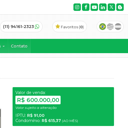
(11) 94161-2323
Favoritos (
0
)
s
Contato
es Lagos (4)
dencial Sunville (4)
26)
pes de Guararema (3)
a (5)
Valor de venda:
 Brisa (1)
R$ 600.000,00
a Brisa (4)
Valor sujeito a alteração
a Lagos (2)
IPTU:
R$ 91,00
Hills I e II (6)
Condomínio:
R$ 615,37
(AO MÊS)
 Ville II (1)