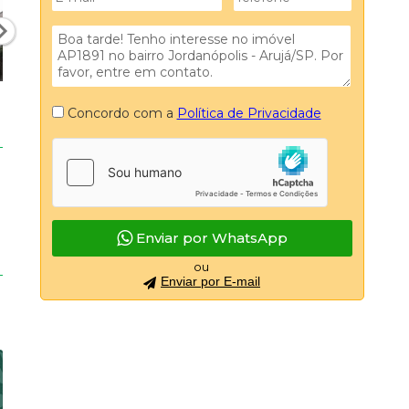
erva Ibirapitanga (2)
dencial Azaleia (1)
dencial Eko Ville (5)
dencial Sunville, (3)
dencial Viver Aruja (3)
Concordo com a
Política de Privacidade
des Lagos (2)
des Lagos Arujá (1)
 dos Ipes (5)
age II (2)
ncial Santana (2)
Enviar por WhatsApp
rinha (1)
s (3)
ou
Enviar por E-mail
e Spira (2)
u de Vincennes (1)
le Ipiranga (1)
8)