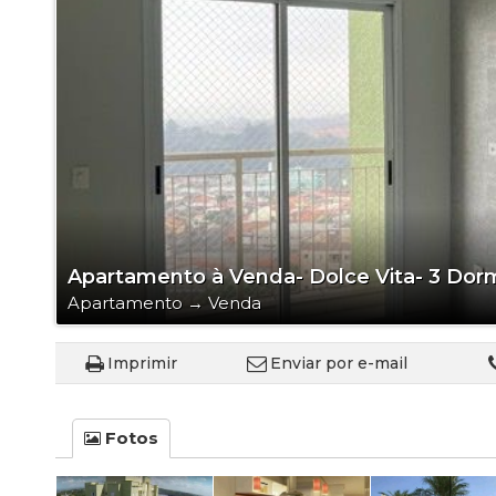
Apartamento à Venda- Dolce Vita- 3 Dor
Apartamento
→
Venda
Imprimir
Enviar por e-mail
Fotos