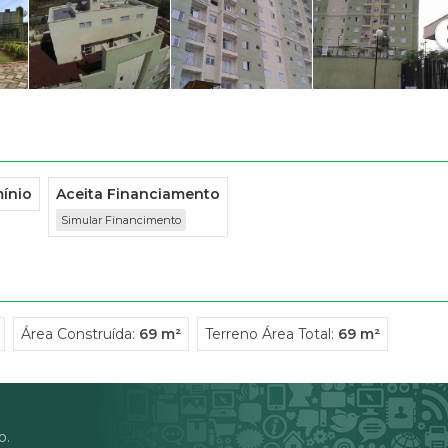
Condomínio Res
Condomínio Resi
Condomínio Resi
Condomínio Resi
Condominio Resi
Condominio Ver
Condomínio Ver
Condominio Vila
ínio
Aceita Financiamento
Condominio Vill
Simular Financimento
Convívio Reside
Edifício Água Ma
Edificio Amarilli
Edifício Charlot
Área Construída:
69 m²
Terreno Área Total:
69 m²
Edifício Châtea
Edificio Original
Jm 600 (6)
Mont Clair (1)
o.
Morada Aruja (