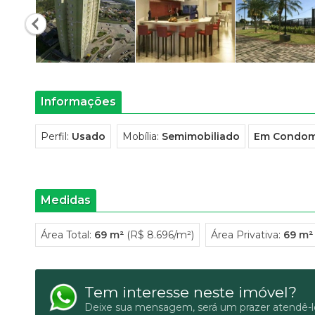
Informações
Perfil:
Usado
Mobília:
Semimobiliado
Em Condom
Medidas
Área Total:
69 m²
(R$ 8.696/m²)
Área Privativa:
69 m²
Tem interesse neste imóvel?
Deixe sua mensagem, será um prazer atendê-l