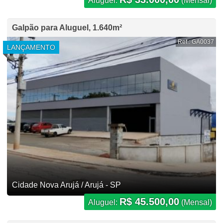
Aluguel:
(Mensal)
Galpão para Aluguel, 1.640m²
Ref.: GA0037
LANÇAMENTO
Cidade Nova Arujá / Arujá - SP
R$ 45.500,00
Aluguel:
(Mensal)