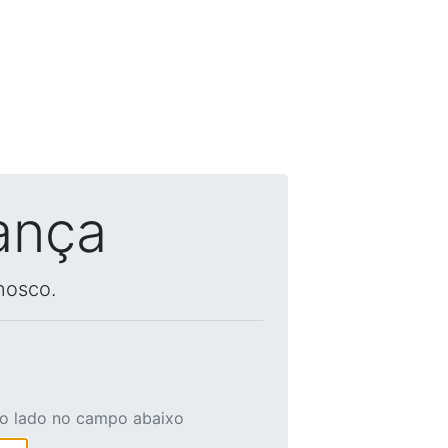
ança
nosco.
ao lado no campo abaixo