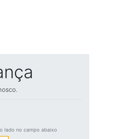
ança
nosco.
ao lado no campo abaixo