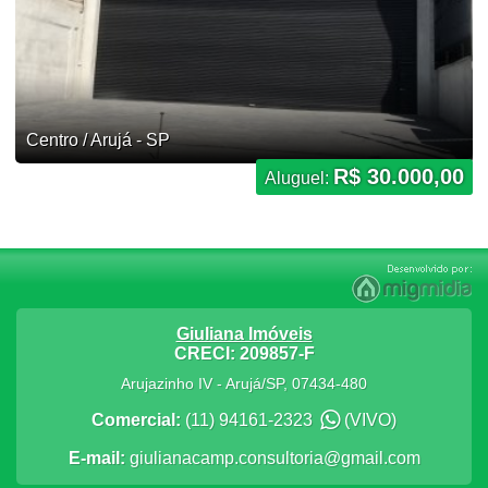
Centro / Arujá - SP
R$ 30.000,00
Aluguel:
Giuliana Imóveis
CRECI: 209857-F
Arujazinho IV
-
Arujá
/
SP
,
07434-480
Comercial:
(11) 94161-2323
(VIVO)
E-mail:
giulianacamp.consultoria@gmail.com