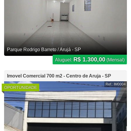
Parque Rodrigo Barreto / Arujá - SP
R$ 1.300,00
Aluguel:
(Mensal)
Imovel Comercial 700 m2 - Centro de Aruja - SP
Ref.: IM0004
OPORTUNIDADE