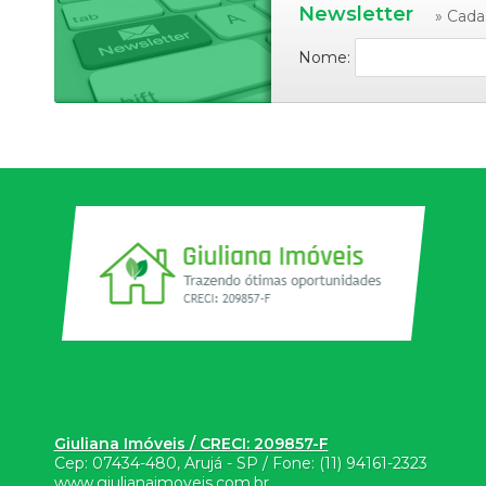
Newsletter
» Cada
Nome:
Giuliana Imóveis / CRECI: 209857-F
Cep:
07434-480
,
Arujá
-
SP
/ Fone:
(11) 94161-2323
www.giulianaimoveis.com.br