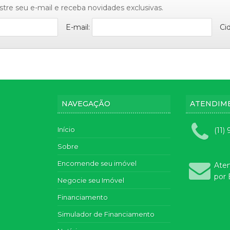
Condomínio Res
stre seu e-mail e receba novidades exclusivas.
Condomínio Resi
E-mail:
Ci
Condomínio Resi
Condomínio Resi
Condominio Resi
Condominio Ver
Condomínio Ver
Condominio Vila
NAVEGAÇÃO
ATENDIM
Condominio Vill
Convívio Reside
Início
(11)
Edifício Água Ma
Sobre
Edificio Amarilli
Edifício Charlot
Encomende seu imóvel
Ate
Edifício Châtea
por 
Negocie seu Imóvel
Edificio Original
Financiamento
Jm 600 (6)
Simulador de Financiamento
Mont Clair (1)
Morada Aruja (