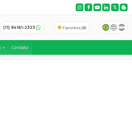
(11) 94161-2323
Favoritos (
0
)
s
Contato
es Lagos (4)
dencial Sunville (4)
26)
pes de Guararema (3)
a (5)
 Brisa (1)
a Brisa (4)
a Lagos (2)
Hills I e II (6)
 Ville II (1)